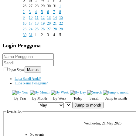
S
M
T
W
T
F
S
26
27
28
29
30
31
1
2
3
4
5
6
7
8
9
10
11
12
13
14
15
16
17
18
19
20
21
22
23
24
25
26
27
28
29
30
31
1
2
3
4
5
Login
Pengguna
Masuk
Ingat Saya
Lupa Sandi Anda?
Lupa Nama Pengguna?
By Year
By Month
By Week
Today
Search
Jump to month
Jump to month
Events for
Wednesday, 21 May 2025
No events