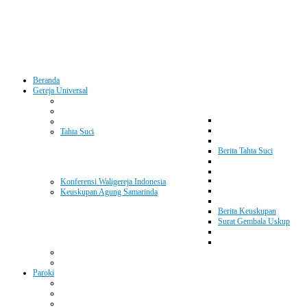
Beranda
Gereja Universal
Tahta Suci
Berita Tahta Suci
Konferensi Waligereja Indonesia
Keuskupan Agung Samarinda
Berita Keuskupan
Surat Gembala Uskup
Paroki