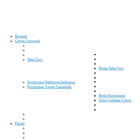
Beranda
Gereja Universal
Tahta Suci
Berita Tahta Suci
Konferensi Waligereja Indonesia
Keuskupan Agung Samarinda
Berita Keuskupan
Surat Gembala Uskup
Paroki