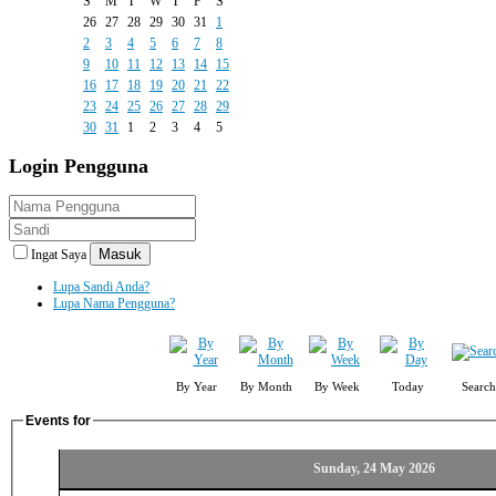
S
M
T
W
T
F
S
26
27
28
29
30
31
1
2
3
4
5
6
7
8
9
10
11
12
13
14
15
16
17
18
19
20
21
22
23
24
25
26
27
28
29
30
31
1
2
3
4
5
Login
Pengguna
Masuk
Ingat Saya
Lupa Sandi Anda?
Lupa Nama Pengguna?
By Year
By Month
By Week
Today
Search
Events for
Sunday, 24 May 2026