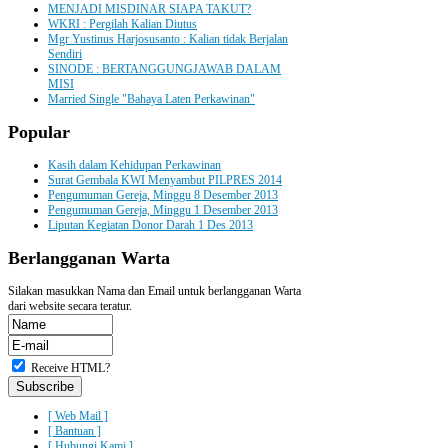
MENJADI MISDINAR SIAPA TAKUT?
WKRI : Pergilah Kalian Diutus
Mgr Yustinus Harjosusanto : Kalian tidak Berjalan
Sendiri
SINODE : BERTANGGUNGJAWAB DALAM
MISI
Married Single "Bahaya Laten Perkawinan"
Popular
Kasih dalam Kehidupan Perkawinan
Surat Gembala KWI Menyambut PILPRES 2014
Pengumuman Gereja, Minggu 8 Desember 2013
Pengumuman Gereja, Minggu 1 Desember 2013
Liputan Kegiatan Donor Darah 1 Des 2013
Berlangganan
Warta
Silakan masukkan Nama dan Email untuk berlangganan Warta
dari website secara teratur.
Receive HTML?
[ Web Mail ]
[ Bantuan ]
[ Hubungi Kami ]