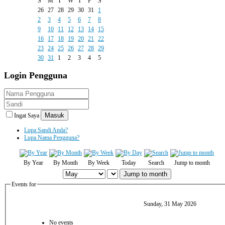
S
M
T
W
T
F
S
26
27
28
29
30
31
1
2
3
4
5
6
7
8
9
10
11
12
13
14
15
16
17
18
19
20
21
22
23
24
25
26
27
28
29
30
31
1
2
3
4
5
Login
Pengguna
Masuk
Ingat Saya
Lupa Sandi Anda?
Lupa Nama Pengguna?
By Year
By Month
By Week
Today
Search
Jump to month
Jump to month
Events for
Sunday, 31 May 2026
No events