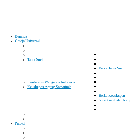
Beranda
Gereja Universal
Tahta Suci
Berita Tahta Suci
Konferensi Waligereja Indonesia
Keuskupan Agung Samarinda
Berita Keuskupan
Surat Gembala Uskup
Paroki