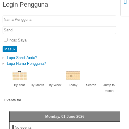
Login
Pengguna
Ingat Saya
Masuk
Lupa Sandi Anda?
Lupa Nama Pengguna?
By Year
By Month
By Week
Today
Search
Jump to
month
Events for
Monday, 01 June 2026
No events