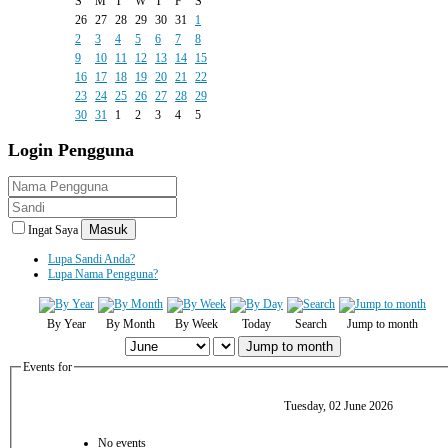
S
M
T
W
T
F
S
26
27
28
29
30
31
1
2
3
4
5
6
7
8
9
10
11
12
13
14
15
16
17
18
19
20
21
22
23
24
25
26
27
28
29
30
31
1
2
3
4
5
Login
Pengguna
Masuk
Ingat Saya
Lupa Sandi Anda?
Lupa Nama Pengguna?
By Year
By Month
By Week
Today
Search
Jump to month
Jump to month
Events for
Tuesday, 02 June 2026
No events