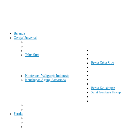
Beranda
Gereja Universal
Tahta Suci
Berita Tahta Suci
Konferensi Waligereja Indonesia
Keuskupan Agung Samarinda
Berita Keuskupan
Surat Gembala Uskup
Paroki