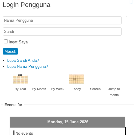
Login
Pengguna
Ingat Saya
Masuk
Lupa Sandi Anda?
Lupa Nama Pengguna?
By Year
By Month
By Week
Today
Search
Jump to
month
Events for
Monday, 15 June 2026
No events