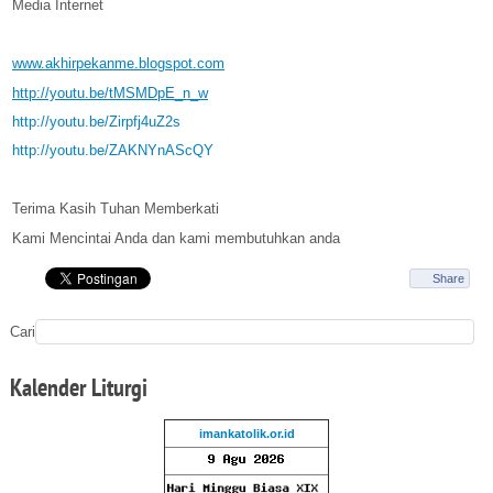
Media Internet
www.akhirpekanme.blogspot.com
http://youtu.be/tMSMDpE_n_w
http://youtu.be/Zirpfj4uZ2s
http://youtu.be/ZAKNYnAScQY
Terima Kasih Tuhan Memberkati
Kami Mencintai Anda dan kami membutuhkan anda
Share
Cari
Kalender
Liturgi
imankatolik.or.id