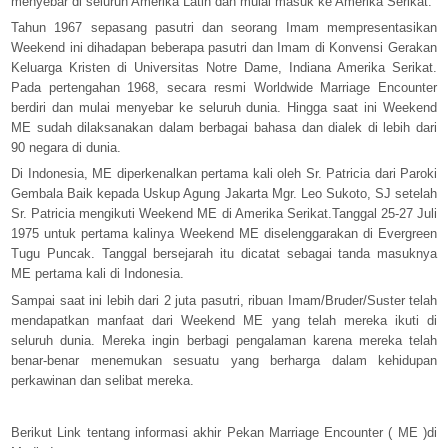
menyebar di seluruh Amerika Latin dan mulai masuk ke Amerika Serikat.
Tahun 1967 sepasang pasutri dan seorang Imam mempresentasikan
Weekend ini dihadapan beberapa pasutri dan Imam di Konvensi Gerakan
Keluarga Kristen di Universitas Notre Dame, Indiana Amerika Serikat.
Pada pertengahan 1968, secara resmi Worldwide Marriage Encounter
berdiri dan mulai menyebar ke seluruh dunia. Hingga saat ini Weekend
ME sudah dilaksanakan dalam berbagai bahasa dan dialek di lebih dari
90 negara di dunia.
Di Indonesia, ME diperkenalkan pertama kali oleh Sr. Patricia dari Paroki
Gembala Baik kepada Uskup Agung Jakarta Mgr. Leo Sukoto, SJ setelah
Sr. Patricia mengikuti Weekend ME di Amerika Serikat.Tanggal 25-27 Juli
1975 untuk pertama kalinya Weekend ME diselenggarakan di Evergreen
Tugu Puncak. Tanggal bersejarah itu dicatat sebagai tanda masuknya
ME pertama kali di Indonesia.
Sampai saat ini lebih dari 2 juta pasutri, ribuan Imam/Bruder/Suster telah
mendapatkan manfaat dari Weekend ME yang telah mereka ikuti di
seluruh dunia. Mereka ingin berbagi pengalaman karena mereka telah
benar-benar menemukan sesuatu yang berharga dalam kehidupan
perkawinan dan selibat mereka.
Berikut Link tentang informasi akhir Pekan Marriage Encounter ( ME )di