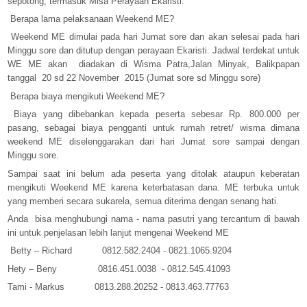
sepotong, termasuk Misa Perayaan Ekaristi.
Berapa lama pelaksanaan Weekend ME?
Weekend ME dimulai pada hari Jumat sore dan akan selesai pada hari
Minggu sore dan ditutup dengan perayaan Ekaristi. Jadwal terdekat untuk
WE ME akan diadakan di Wisma Patra,Jalan Minyak, Balikpapan
tanggal 20 sd 22 November
2015 (Jumat sore sd Minggu sore)
Berapa biaya mengikuti Weekend ME?
Biaya yang dibebankan kepada peserta sebesar Rp. 800.000 per
pasang, sebagai biaya pengganti untuk rumah retret/ wisma dimana
weekend ME diselenggarakan dari hari Jumat sore sampai dengan
Minggu sore.
Sampai saat ini belum ada peserta yang ditolak ataupun keberatan
mengikuti Weekend ME karena keterbatasan dana. ME terbuka untuk
yang memberi secara sukarela, semua diterima dengan senang hati.
Anda bisa menghubungi nama - nama pasutri yang tercantum di bawah
ini untuk penjelasan lebih lanjut mengenai Weekend ME
Betty – Richard 0812.582.2404 - 0821.1065.9204
Hety – Beny 0816.451.0038 - 0812.545.41093
Tami - Markus 0813.288.20252 - 0813.463.77763