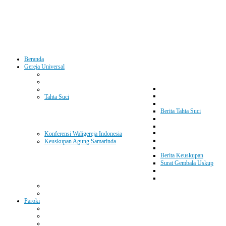
Beranda
Gereja Universal
Tahta Suci
Berita Tahta Suci
Konferensi Waligereja Indonesia
Keuskupan Agung Samarinda
Berita Keuskupan
Surat Gembala Uskup
Paroki