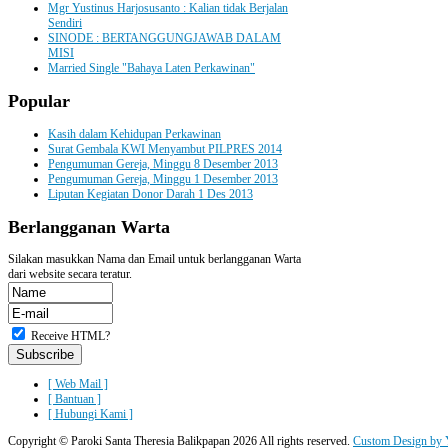
Mgr Yustinus Harjosusanto : Kalian tidak Berjalan
Sendiri
SINODE : BERTANGGUNGJAWAB DALAM
MISI
Married Single "Bahaya Laten Perkawinan"
Popular
Kasih dalam Kehidupan Perkawinan
Surat Gembala KWI Menyambut PILPRES 2014
Pengumuman Gereja, Minggu 8 Desember 2013
Pengumuman Gereja, Minggu 1 Desember 2013
Liputan Kegiatan Donor Darah 1 Des 2013
Berlangganan
Warta
Silakan masukkan Nama dan Email untuk berlangganan Warta
dari website secara teratur.
Receive HTML?
[ Web Mail ]
[ Bantuan ]
[ Hubungi Kami ]
Copyright ©
Paroki Santa Theresia Balikpapan
2026 All rights reserved.
Custom Design by 