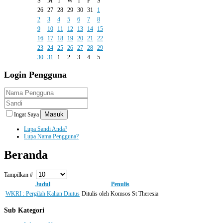
S
M
T
W
T
F
S
26
27
28
29
30
31
1
2
3
4
5
6
7
8
9
10
11
12
13
14
15
16
17
18
19
20
21
22
23
24
25
26
27
28
29
30
31
1
2
3
4
5
Login
Pengguna
Masuk
Ingat Saya
Lupa Sandi Anda?
Lupa Nama Pengguna?
Beranda
Tampilkan #
Judul
Penulis
WKRI : Pergilah Kalian Diutus
Ditulis oleh Komsos St Theresia
Sub Kategori