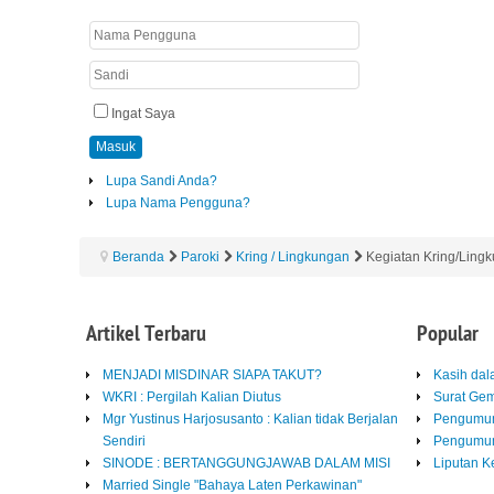
Ingat Saya
Masuk
Lupa Sandi Anda?
Lupa Nama Pengguna?
Beranda
Paroki
Kring / Lingkungan
Kegiatan Kring/Ling
Artikel
Terbaru
Popular
MENJADI MISDINAR SIAPA TAKUT?
Kasih da
WKRI : Pergilah Kalian Diutus
Surat Ge
Mgr Yustinus Harjosusanto : Kalian tidak Berjalan
Pengumum
Sendiri
Pengumum
SINODE : BERTANGGUNGJAWAB DALAM MISI
Liputan K
Married Single "Bahaya Laten Perkawinan"