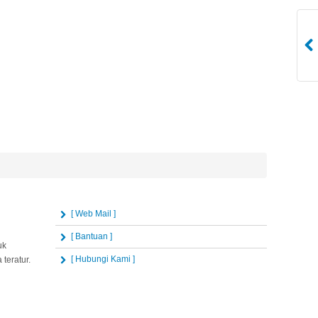
[ Web Mail ]
[ Bantuan ]
uk
[ Hubungi Kami ]
teratur.