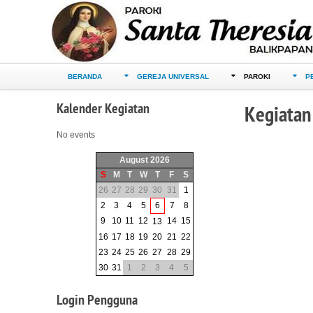
BERANDA
GEREJA UNIVERSAL
PAROKI
P
Kalender
Kegiatan
Kegiatan
No events
August 2026
S
M
T
W
T
F
S
26
27
28
29
30
31
1
2
3
4
5
6
7
8
9
10
11
12
14
15
13
16
17
18
19
20
21
22
23
24
25
26
27
28
29
30
31
1
2
3
4
5
Login
Pengguna