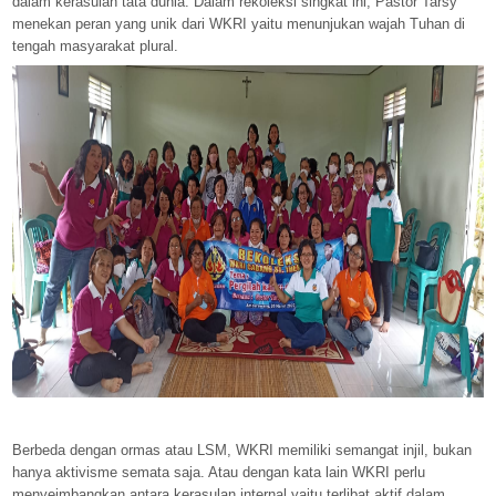
dalam kerasulan tata dunia. Dalam rekoleksi singkat ini, Pastor Tarsy
menekan peran yang unik dari WKRI yaitu menunjukan wajah Tuhan di
tengah masyarakat plural.
Berbeda dengan ormas atau LSM, WKRI memiliki semangat injil, bukan
hanya aktivisme semata saja. Atau dengan kata lain WKRI perlu
menyeimbangkan antara kerasulan internal yaitu terlibat aktif dalam