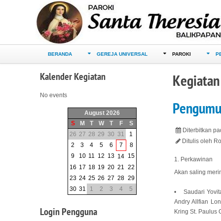
BERANDA
GEREJA UNIVERSAL
PAROKI
P
Kalender
Kegiatan
Kegiatan
No events
Pengumu
August 2026
S
M
T
W
T
F
S
Diterbitkan p
26
27
28
29
30
31
1
Ditulis oleh 
2
3
4
5
6
7
8
9
10
11
12
13
15
14
1. Perkawinan
16
17
18
19
20
21
22
Akan saling mer
23
24
25
26
27
28
29
30
31
1
2
3
4
5
• Saudari Yovit
Andry Allfian Lo
Login
Pengguna
Kring St. Paulus