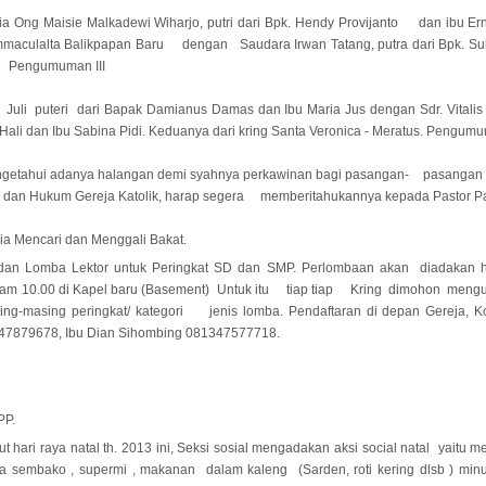
a Ong Maisie Malkadewi Wiharjo, putri dari Bpk. Hendy Provijanto dan ibu Er
 Immaculalta Balikpapan Baru dengan Saudara Irwan Tatang, putra dari Bpk. Su
. Pengumuman III
Juli puteri dari Bapak Damianus Damas dan Ibu Maria Jus dengan Sdr. Vitalis 
Hali dan Ibu Sabina Pidi. Keduanya dari kring Santa Veronica - Meratus. Pengumu
getahui adanya halangan demi syahnya perkawinan bagi pasangan- pasangan 
a dan Hukum Gereja Katolik, harap segera memberitahukannya kepada Pastor Pa
a Mencari dan Menggali Bakat.
n Lomba Lektor untuk Peringkat SD dan SMP. Perlombaan akan diadakan ha
am 10.00 di Kapel baru (Basement) Untuk itu tiap tiap Kring dimohon meng
ing-masing peringkat/ kategori jenis lomba. Pendaftaran di depan Gereja, Ko
47879678, Ibu Dian Sihombing 081347577718.
PP.
hari raya natal th. 2013 ini, Seksi sosial mengadakan aksi social natal yaitu
a sembako , supermi , makanan dalam kaleng (Sarden, roti kering dlsb ) min