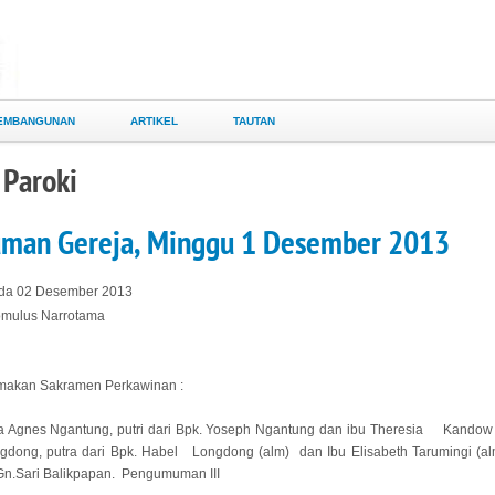
EMBANGUNAN
ARTIKEL
TAUTAN
 Paroki
man Gereja, Minggu 1 Desember 2013
ada 02 Desember 2013
Romulus Narrotama
imakan Sakramen Perkawinan :
a Agnes Ngantung, putri dari Bpk. Yoseph Ngantung dan ibu Theresia Kando
ngdong, putra dari Bpk. Habel Longdong (alm) dan Ibu Elisabeth Tarumingi (a
 Gn.Sari Balikpapan. Pengumuman III