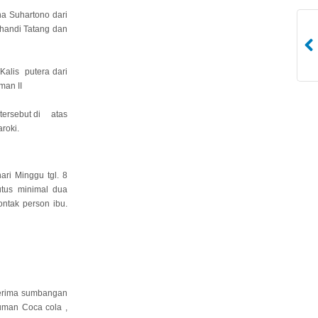
na Suhartono dari
handi Tatang dan
Kalis putera dari
man II
tersebut di atas
roki.
ri Minggu tgl. 8
utus minimal dua
ntak person ibu.
 merima sumbangan
uman Coca cola ,