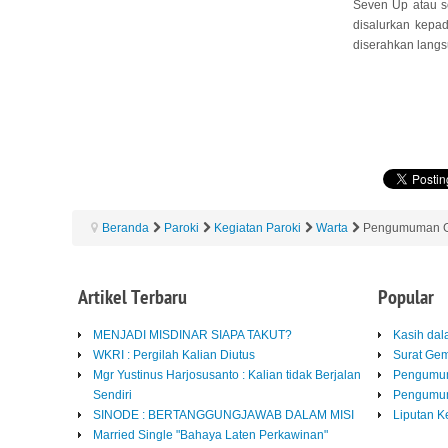
Seven Up atau s
disalurkan kepa
diserahkan langs
Beranda
Paroki
Kegiatan Paroki
Warta
Pengumuman Ge
Artikel
Terbaru
Popular
MENJADI MISDINAR SIAPA TAKUT?
Kasih da
WKRI : Pergilah Kalian Diutus
Surat Ge
Mgr Yustinus Harjosusanto : Kalian tidak Berjalan
Pengumum
Sendiri
Pengumum
SINODE : BERTANGGUNGJAWAB DALAM MISI
Liputan K
Married Single "Bahaya Laten Perkawinan"