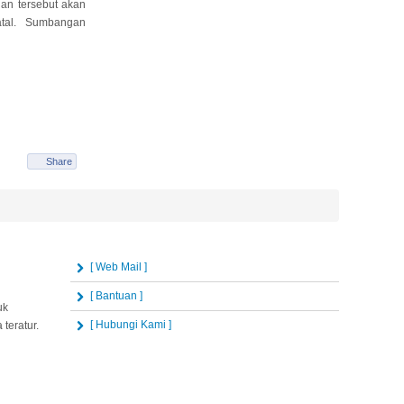
an tersebut akan
Natal. Sumbangan
Share
[ Web Mail ]
[ Bantuan ]
uk
[ Hubungi Kami ]
teratur.