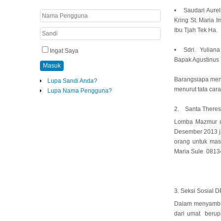
• Saudari Aureli
Kring St. Maria
Ibu Tjah Tek Ha
• Sdri. Yuliana 
Ingat Saya
Bapak Agustinus 
Masuk
Barangsiapa men
Lupa Sandi Anda?
menurut tata car
Lupa Nama Pengguna?
2. Santa Theresi
Lomba Mazmur da
Desember 2013 j
orang untuk mas
Maria Sule 0813
3. Seksi Sosial D
Dalam menyambut 
dari umat berup