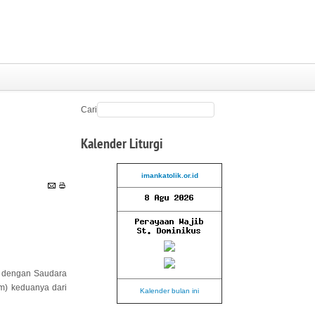
Cari
Kalender
Liturgi
imankatolik.or.id
w dengan Saudara
lm) keduanya dari
Kalender bulan ini