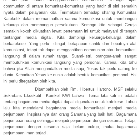
communion di antara komunitas-komunitas yang hadir di sini semakin
nyata dalam pelayanan kita. Terimakasih terhadap sharing Komunitas
Kateketik dalam memanfaatkan sarana komunikasi untuk membangun
keluarga dan membangun persekutuan. Semoga kita sebagai Gereja
semakin kokoh dikuatkan lewat pertemuan ini untuk melayani di tengah
tantangan media digital. Kita dampingi keluarga-keluarga dalam
berkatekese. Yang perlu diingat, betapapun cantik dan hebatnya alat
komunikasi, tetapi tak dapat menggantikan communion atau komunikasi
langsung di dalam rumah tanga, Suami-Istri, orangtua-anak sangat
membutuhkan komunikasi langsung yang personal. Karena, kita tahu
bahwa jika Allah mengandalkan media saja, Yesus tak perlu datang ke
dunia. Kehadiran Yesus ke dunia adalah bentuk komunikasi personal. Hal
ini perlu ditegaskan oleh kita.
Ditambahkan oleh Rm. Hibertus Hartono, MSF selaku
Sekretaris Eksekutif Komkel KWI bahwa Tema kita kali ini adalah
tentang bagaimana media digital dapat digunakan untuk katekese. Tahun
lalu kita mendalami bagaimana media komunikasi menjadi media
perjumpaan. Inspirasinya dari orang Samaria yang baik hati. Bagaimana
perjumpaan orang sehingga menjadi perjumpaan dengan sesama. Tetapi,
perjumpaan dengan sesama saja belum cukup, maka bagaimana
perjumpaan iman terjadi.