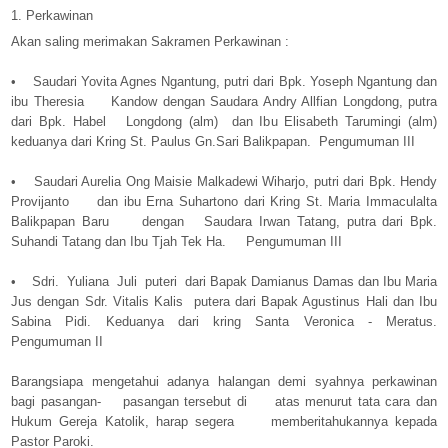
1. Perkawinan
Akan saling merimakan Sakramen Perkawinan :
• Saudari Yovita Agnes Ngantung, putri dari Bpk. Yoseph Ngantung dan
ibu Theresia Kandow dengan Saudara Andry Allfian Longdong, putra
dari Bpk. Habel Longdong (alm) dan Ibu Elisabeth Tarumingi (alm)
keduanya dari Kring St. Paulus Gn.Sari Balikpapan. Pengumuman III
• Saudari Aurelia Ong Maisie Malkadewi Wiharjo, putri dari Bpk. Hendy
Provijanto dan ibu Erna Suhartono dari Kring St. Maria Immaculalta
Balikpapan Baru dengan Saudara Irwan Tatang, putra dari Bpk.
Suhandi Tatang dan Ibu Tjah Tek Ha. Pengumuman III
• Sdri. Yuliana Juli puteri dari Bapak Damianus Damas dan Ibu Maria
Jus dengan Sdr. Vitalis Kalis putera dari Bapak Agustinus Hali dan Ibu
Sabina Pidi. Keduanya dari kring Santa Veronica - Meratus.
Pengumuman II
Barangsiapa mengetahui adanya halangan demi syahnya perkawinan
bagi pasangan- pasangan tersebut di atas menurut tata cara dan
Hukum Gereja Katolik, harap segera memberitahukannya kepada
Pastor Paroki.