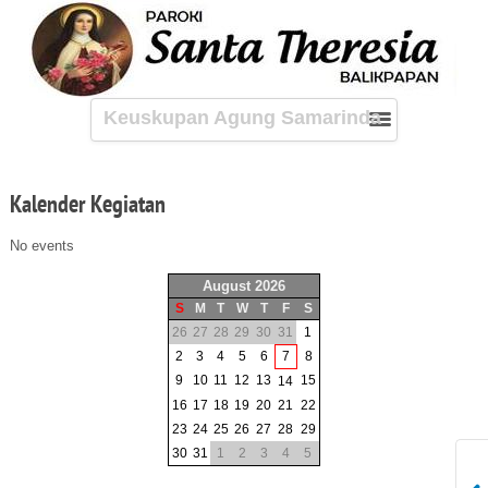
Keuskupan Agung Samarinda
Kalender
Kegiatan
No events
August 2026
S
M
T
W
T
F
S
26
27
28
29
30
31
1
2
3
4
5
6
7
8
9
10
11
12
13
15
14
16
17
18
19
20
21
22
23
24
25
26
27
28
29
30
31
1
2
3
4
5