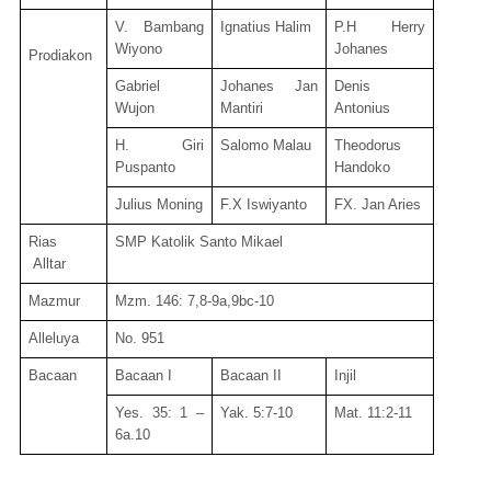
V. Bambang
Ignatius Halim
P.H Herry
Wiyono
Johanes
Prodiakon
Gabriel
Johanes Jan
Denis
Wujon
Mantiri
Antonius
H. Giri
Salomo Malau
Theodorus
Puspanto
Handoko
Julius Moning
F.X Iswiyanto
FX. Jan Aries
Rias
SMP Katolik Santo Mikael
Alltar
Mazmur
Mzm. 146: 7,8-9a,9bc-10
Alleluya
No. 951
Bacaan
Bacaan I
Bacaan II
Injil
Yes. 35: 1 –
Yak. 5:7-10
Mat. 11:2-11
6a.10