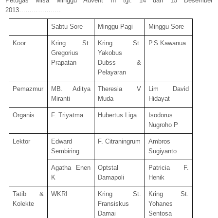
Petugas Misa Minggu Advent III tgl. 14 dan 15 Desember
2013………………..
Sabtu Sore
Minggu Pagi
Minggu Sore
Koor
Kring St.
Kring St.
P.S Kawanua
Gregorius
Yakobus
Prapatan
Dubss &
Pelayaran
Pemazmur
MB. Aditya
Theresia V
Lim David
Miranti
Muda
Hidayat
Organis
F. Triyatma
Hubertus Liga
Isodorus
Nugroho P
Lektor
Edward
F. Citraningrum
Ambros
Sembiring
Sugiyanto
Agatha Enen
Optstal
Patricia F.
K
Damapoli
Henik
Tatib &
WKRI
Kring St.
Kring St.
Kolekte
Fransiskus
Yohanes
Damai
Sentosa