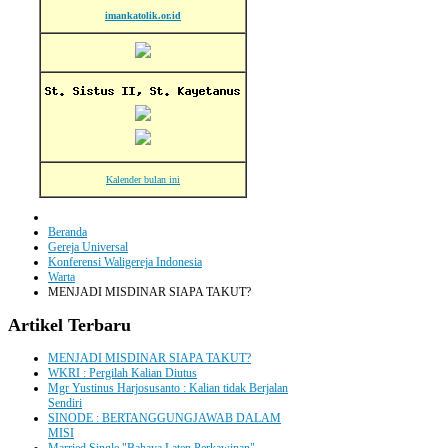
imankatolik.or.id
Kalender bulan ini
Beranda
Gereja Universal
Konferensi Waligereja Indonesia
Warta
MENJADI MISDINAR SIAPA TAKUT?
Artikel
Terbaru
MENJADI MISDINAR SIAPA TAKUT?
WKRI : Pergilah Kalian Diutus
Mgr Yustinus Harjosusanto : Kalian tidak Berjalan
Sendiri
SINODE : BERTANGGUNGJAWAB DALAM
MISI
Married Single "Bahaya Laten Perkawinan"