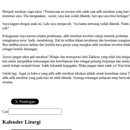
Menjadi misdinar siapa takut ? Pertanyaan ini tersirat oleh salah satu adik misdinar yang hari 
menemui saya. Dia mengatakan : suster, saya kan sudah dilantik, hari apa saya bisa bertuga
Saya kagum dengan anak ini. Lalu saya menjawab, “iya kamu memang sudah dilantik. Nanti 
yah?
Kekaguman saya karena selama pembinaan, adik misdinar tersebut cukup menarik perhatian. 
orangtuanya turut
hadir, mendukung. Hal ini terlihat dalam kesabaran dan kesetiaan orangtu
Ikut melihat proses latihan dari jendela kaca gereja yang mungkin adik misdinar tersebut t
sebagai bentuk dukungan.
Ayooo jangan takut jadi misdinar! Belajar dan terinspirasi oleh Zakheus yang telah kita de
kita untuk menjadikan kekurangan dan keterbatasan kita sebagai peluang berjumpa dan melay
untuk belajar menjadi benar. Salah bukanlah kegagalan. Maka jangan takut salah ya! Kita bel
Sekali lagi,
Ingat ya bahwa yang adik-adik misdinar lakukan adalah untuk kemuliaan nama 
adik-adik misdinar yang pada hari ini telah dilantik. Semoga semangat melayani tetap berny
sesama.
Cari
Kalender
Liturgi