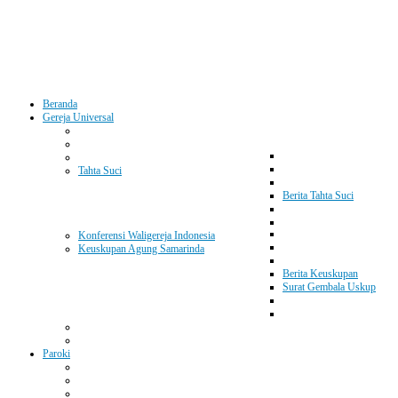
Beranda
Gereja Universal
Tahta Suci
Berita Tahta Suci
Konferensi Waligereja Indonesia
Keuskupan Agung Samarinda
Berita Keuskupan
Surat Gembala Uskup
Paroki