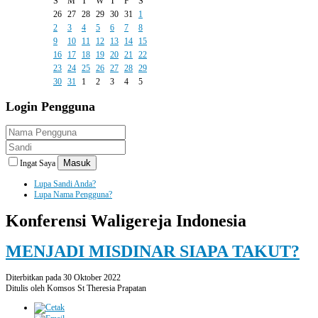
S
M
T
W
T
F
S
26
27
28
29
30
31
1
2
3
4
5
6
7
8
9
10
11
12
13
14
15
16
17
18
19
20
21
22
23
24
25
26
27
28
29
30
31
1
2
3
4
5
Login
Pengguna
Masuk
Ingat Saya
Lupa Sandi Anda?
Lupa Nama Pengguna?
Konferensi Waligereja Indonesia
MENJADI MISDINAR SIAPA TAKUT?
Diterbitkan pada 30 Oktober 2022
Ditulis oleh Komsos St Theresia Prapatan