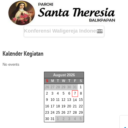
Konferensi Waligereja Indonesia
Kalender
Kegiatan
No events
August 2026
S
M
T
W
T
F
S
26
27
28
29
30
31
1
2
3
4
5
6
7
8
9
10
11
12
13
15
14
16
17
18
19
20
21
22
23
24
25
26
27
28
29
30
31
1
2
3
4
5