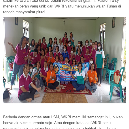
dalam kerasulan tata dunia. Dalam rekoleksi singkat ini, Pastor Tarsy
menekan peran yang unik dari WKRI yaitu menunjukan wajah Tuhan di
tengah masyarakat plural.
Berbeda dengan ormas atau LSM, WKRI memiliki semangat injil, bukan
hanya aktivisme semata saja. Atau dengan kata lain WKRI perlu
menyeimbangkan antara kerasulan internal yaitu terlibat aktif dalam