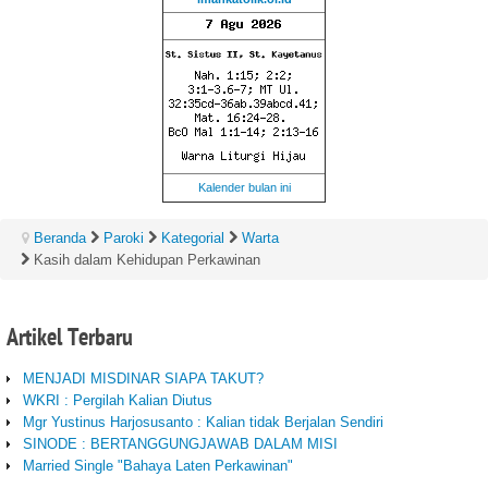
Kalender bulan ini
Beranda
Paroki
Kategorial
Warta
Kasih dalam Kehidupan Perkawinan
Artikel
Terbaru
MENJADI MISDINAR SIAPA TAKUT?
WKRI : Pergilah Kalian Diutus
Mgr Yustinus Harjosusanto : Kalian tidak Berjalan Sendiri
SINODE : BERTANGGUNGJAWAB DALAM MISI
Married Single "Bahaya Laten Perkawinan"