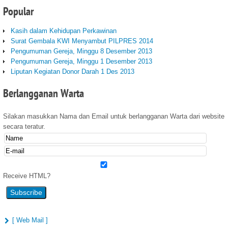
Popular
Kasih dalam Kehidupan Perkawinan
Surat Gembala KWI Menyambut PILPRES 2014
Pengumuman Gereja, Minggu 8 Desember 2013
Pengumuman Gereja, Minggu 1 Desember 2013
Liputan Kegiatan Donor Darah 1 Des 2013
Berlangganan
Warta
Silakan masukkan Nama dan Email untuk berlangganan Warta dari website
secara teratur.
Receive HTML?
[ Web Mail ]